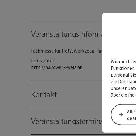
Veranstaltungsinformationen
Fachmesse für Holz, Werkzeug, Farbe & Handel
Infos unter
Wir möchten
http://handwerk-wels.at
Funktionen 
personalisi
ein Drittlan
unserer Dat
Kontakt
über die ind
Alle
deak
Veranstaltungstermin/e