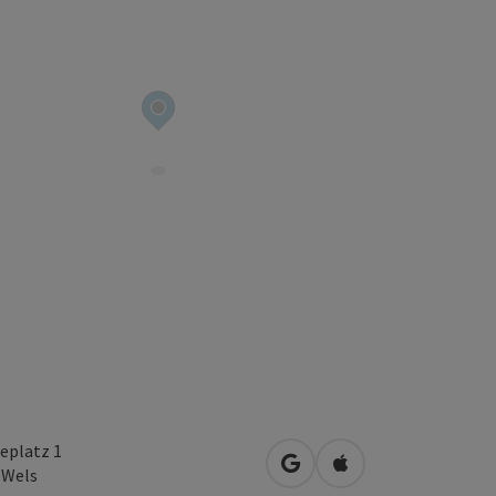
eplatz 1
in Google Maps öffnen
in Apple Maps öffn
0
Wels