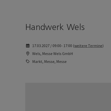
Accesskey
Accesskey
Zum Inhalt
Zum Seitenanfang
[0]
[2]
Handwerk Wels
17.03.2027 / 09:00- 17:00 (
weitere Termine
)
Wels, Messe Wels GmbH
Markt, Messe, Messe