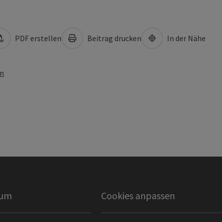
PDF erstellen
Beitrag drucken
In der Nähe
en
sum
Cookies anpassen