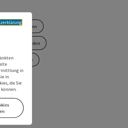
zerklärung
Ticket buchen
Anfrage senden
ränkten
Zur Website
alte
rmittlung in
ie in
es, die Sie
n können.
okies
en