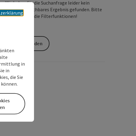
Wir haben für die Suchanfrage leider kein
passendes buchbares Ergebnis gefunden. Bitte
zerklärung
verändern Sie die Filterfunktionen!
Anfrage senden
ränkten
alte
rmittlung in
ie in
es, die Sie
n können.
okies
en