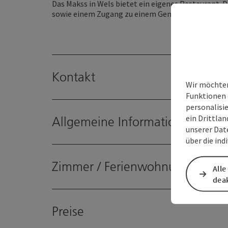
Das Makss in Wels bietet ein eigenes Restaurant. 
sowie einem Zugang zu einem Gemeinschaftsbad.
Kontakt
Wir möchten
Funktionen 
personalisi
ein Drittlan
Allgemeine Informationen
unserer Dat
über die ind
Zimmer / Ferienwohnungen
Alle
deak
Preise