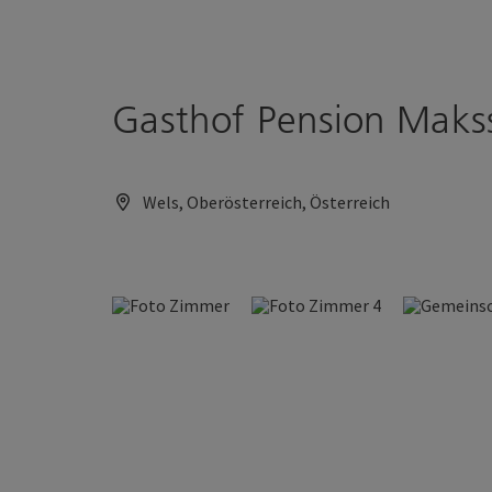
Accesskey
Accesskey
Zum Inhalt
Zum Seitenanfang
[0]
[2]
Gasthof Pension Maks
Wels, Oberösterreich, Österreich