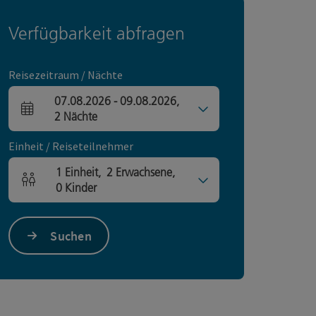
Verfügbarkeit abfragen
Reisezeitraum / Nächte
07.08.2026
-
09.08.2026
,
An- und Abreisefelder
2
Nächte
Einheit / Reiseteilnehmer
1
Einheit
,
2
Erwachsene
,
Einheitenanzahl und Personenfelder
0
Kinder
Suchen
s öffnen
 Maps öffnen