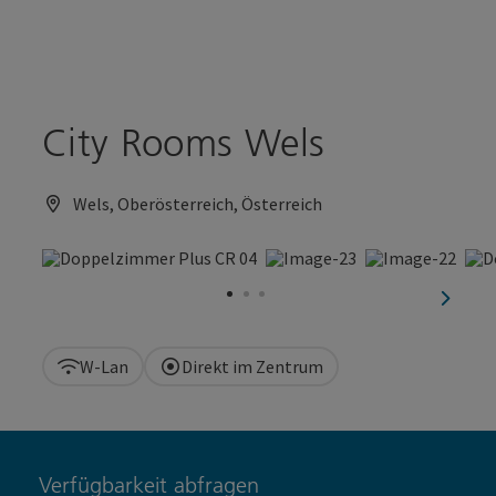
Accesskey
Accesskey
Zum Inhalt
Zum Seitenanfang
[0]
[2]
City Rooms Wels
Wels, Oberösterreich, Österreich
nächst
W-Lan
Direkt im Zentrum
Verfügbarkeit abfragen