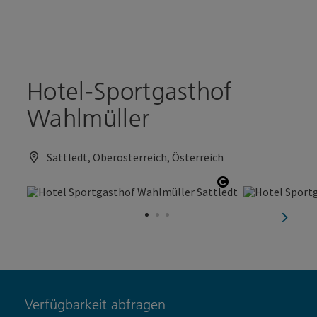
Accesskey
Accesskey
Zum Inhalt
Zum Seitenanfang
[0]
[2]
Hotel-Sportgasthof
Wahlmüller
Sattledt, Oberösterreich, Österreich
Copyright öffn
nächst
Verfügbarkeit abfragen