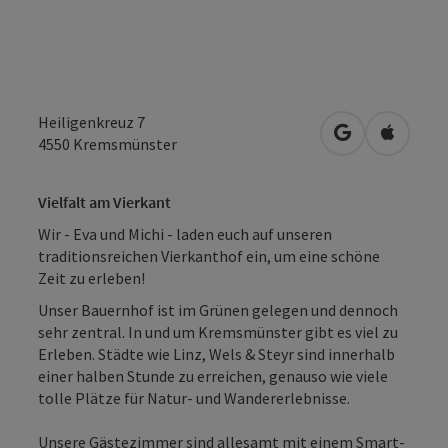
Heiligenkreuz 7
in Google Map
in Apple
4550
Kremsmünster
Vielfalt am Vierkant
Wir - Eva und Michi - laden euch auf unseren
traditionsreichen Vierkanthof ein, um eine schöne
Zeit zu erleben!
Unser Bauernhof ist im Grünen gelegen und dennoch
sehr zentral. In und um Kremsmünster gibt es viel zu
Erleben. Städte wie Linz, Wels & Steyr sind innerhalb
einer halben Stunde zu erreichen, genauso wie viele
tolle Plätze für Natur- und Wandererlebnisse.
Unsere Gästezimmer sind allesamt mit einem Smart-