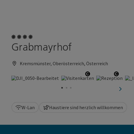
Accesskey
Accesskey
Zum Inhalt
Zum Seitenanfang
[0]
[2]
4 Blumen
Grabmayrhof
Kremsmünster, Oberösterreich, Österreich
Copyright öffnen
Copyri
nächst
W-Lan
Haustiere sind herzlich willkommen