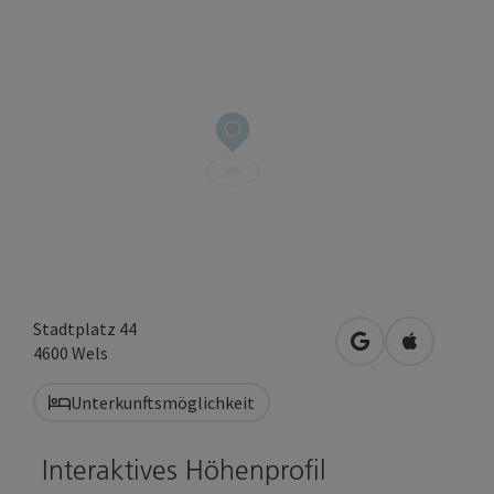
Stadtplatz 44
in Google Maps 
in Apple M
4600
Wels
Unterkunftsmöglichkeit
Interaktives Höhenprofil