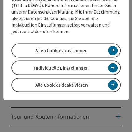
Wels-Land Runde Etappe 2:
(1) lit. a DSGVO). Nähere Informationen finden Sie in
Sattledt - Bad Wimsbach-Neydharting
unserer Datenschutzerklärung. Mit Ihrer Zustimmung
akzeptieren Sie die Cookies, die Sie über die
Sattledt – Voralpenkreuz – Albersdorf – Spielplatz –
individuellen Einstellungen selbst verwalten und
Ortszentrum Eberstalzell – Pfarrkirche Eberstalzell –
jederzeit widerrufen können.
Stockham – Ortszentrum Steinerkirchen/Traun –
Pfarrkirche Steinerkirchen/Traun – Pfarrkirche
Fischlham (mit Fischerkanzel) – Ortszentrum
Allen Cookies zustimmen
Fischlham – Schloss Bernau – Almsteg – Villa Rustica –
Ehrenfeldkapelle – Kastanienallee – Bad Wimsbach-
Neydharting
Individuelle Einstellungen
Untergrund: 35 % Schotter/Naturboden, 65 %
befestigter Asphalt
Alle Cookies deaktivieren
Tour und Routeninformationen