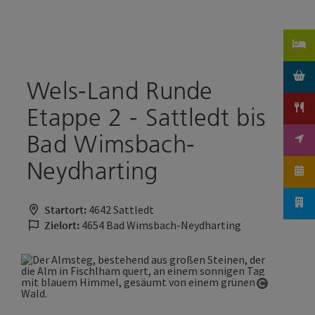
Accesskey
Accesskey
Zum Inhalt
Zum Seitenanfang
[0]
[2]
Wels-Land Runde
Etappe 2 - Sattledt bis
Bad Wimsbach-
Neydharting
Startort:
4642 Sattledt
Zielort:
4654 Bad Wimsbach-Neydharting
Copyrigh