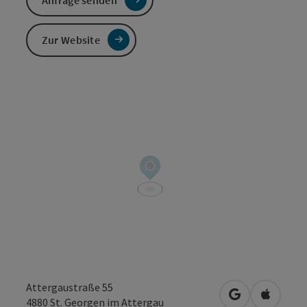
Zur Website
Attergaustraße 55
in Google Map
in Apple
4880
St. Georgen im Attergau