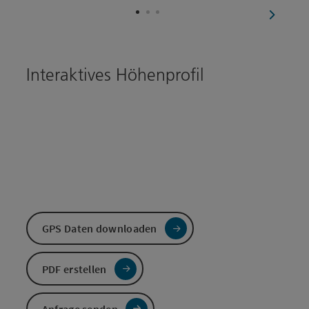
nächste
Interaktives Höhenprofil
GPS Daten downloaden
PDF erstellen
Anfrage senden