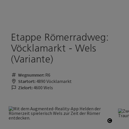
Accesskey
Accesskey
Zum Inhalt
Zum Seitenanfang
[0]
[2]
Etappe Römerradweg:
Vöcklamarkt - Wels
(Variante)
Wegnummer:
R6
Startort:
4890 Vöcklamarkt
Zielort:
4600 Wels
Copyrig