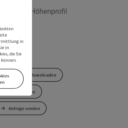
teraktives Höhenprofil
ränkten
alte
rmittlung in
ie in
es, die Sie
n können.
GPS Daten downloaden
okies
en
PDF erstellen
Anfrage senden