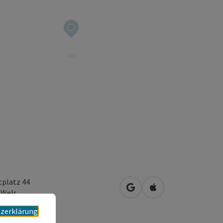
tplatz 44
in Google Maps öffnen
in Apple Maps öffn
0
Wels
zerklärung