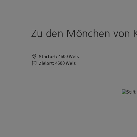
Accesskey
Accesskey
Zum Inhalt
Zum Seitenanfang
[0]
[2]
Zu den Mönchen von 
Startort:
4600 Wels
Zielort:
4600 Wels