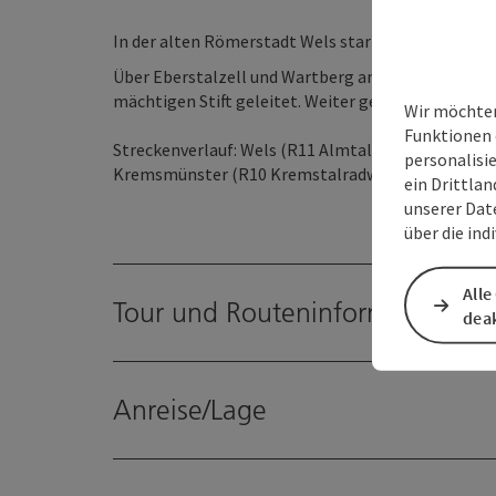
In der alten Römerstadt Wels startet diese Erkund
Über Eberstalzell und Wartberg an der Krems wer
mächtigen Stift geleitet. Weiter geht es nach Rohr
Wir möchten
Funktionen 
Streckenverlauf: Wels (R11 Almtalradweg) – Eberst
personalisi
Kremsmünster (R10 Kremstalradweg) – Rohr – Sip
ein Drittlan
unserer Dat
über die ind
Alle
Tour und Routeninformationen
deak
Anreise/Lage