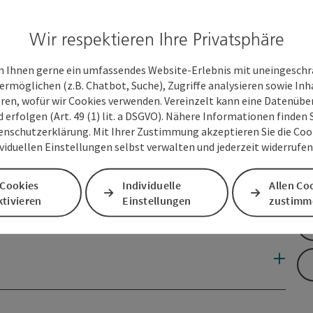
In
ungsreise.
Wir respektieren Ihre Privatsphäre
den die Radfahrer nach Kremsmünster mit seinem
. Über Sipbachzell kehren die Ausflügler zurück nach Wels.
 Ihnen gerne ein umfassendes Website-Erlebnis mit uneingesch
ermöglichen (z.B. Chatbot, Suche), Zugriffe analysieren sowie Inh
alzell – Wartberg a.d. Krems (R13) Traunviertlerradweg) –
eren, wofür wir Cookies verwenden. Vereinzelt kann eine Datenübe
achzell (R12 Voralpenradweg) – Wels
d erfolgen (Art. 49 (1) lit. a DSGVO). Nähere Informationen finden S
enschutzerklärung. Mit Ihrer Zustimmung akzeptieren Sie die Cooki
ividuellen Einstellungen selbst verwalten und jederzeit widerrufe
 Cookies
Individuelle
Allen Co
tivieren
Einstellungen
zustimm