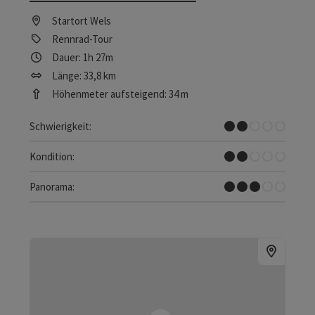
Startort
Wels
Rennrad-Tour
Dauer: 1h 27m
Länge: 33,8 km
Höhenmeter aufsteigend: 34 m
Leicht
Schwierigkeit:
Leicht
Kondition:
Einige Ausblicke
Panorama: