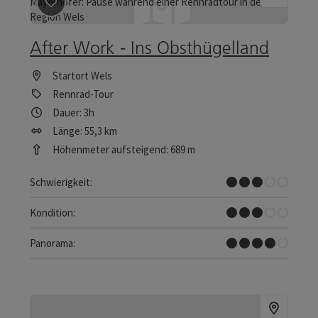
Beitrag merken
: After Work - Ins Obsthügelland
After Work - Ins Obsthügelland
Startort
Wels
Rennrad-Tour
Dauer: 3h
Länge: 55,3 km
Höhenmeter aufsteigend: 689 m
Mittel
Schwierigkeit:
Mittel
Kondition:
Tolles Panorama
Panorama: