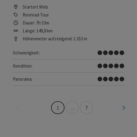
Startort
Wels
Rennrad-Tour
Dauer: 7h 53m
Länge: 149,8 km
Höhenmeter aufsteigend: 1.353 m
Sehr schwer
Schwierigkeit:
Sehr schwer
Kondition:
Traumtour
Panorama:
Seite zurück
Seite 
1
…
7