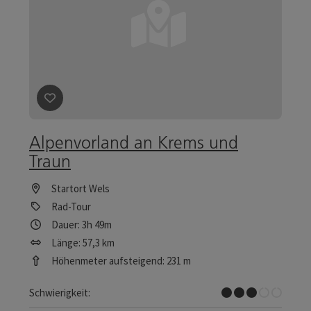
Beitrag merken
: Alpenvorland an Krems und Traun
Alpenvorland an Krems und
Traun
Startort
Wels
Rad-Tour
Dauer: 3h 49m
Länge: 57,3 km
Höhenmeter aufsteigend: 231 m
Mittel
Schwierigkeit: