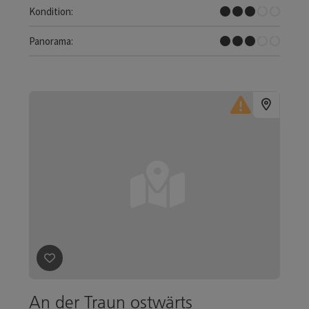
Mittel
Kondition:
Einige Ausblicke
Panorama:
Beitrag merken
: An der Traun ostwärts
An der Traun ostwärts