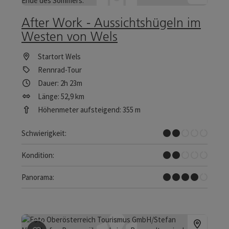
Beitrag merken
: After Work - Aussichtshügeln im West
After Work - Aussichtshügeln im
Westen von Wels
Startort
Wels
Rennrad-Tour
Dauer: 2h 23m
Länge: 52,9 km
Höhenmeter aufsteigend: 355 m
Leicht
Schwierigkeit:
Leicht
Kondition:
Tolles Panorama
Panorama: