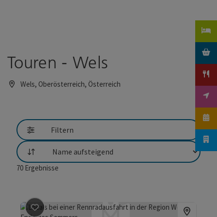
Accesskey
Accesskey
Zum Inhalt
Zum Seitenanfang
[0]
[2]
Touren - Wels
Wels, Oberösterreich, Österreich
Filtern
Sortierung
70
Ergebnisse