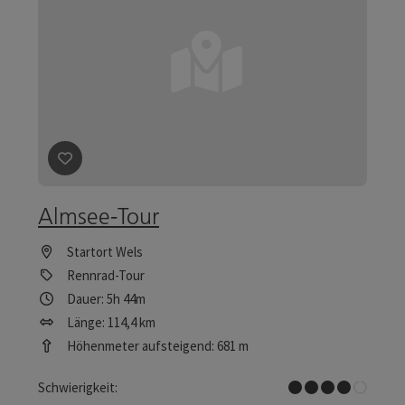
Beitrag merken
: Almsee-Tour
Almsee-Tour
Startort
Wels
Rennrad-Tour
Dauer: 5h 44m
Länge: 114,4 km
Höhenmeter aufsteigend: 681 m
Schwer
Schwierigkeit: