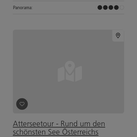
Tolles Panorama
Panorama:
Beitrag merken
: Atterseetour - Rund um den schönsten
Atterseetour - Rund um den
schönsten See Österreichs