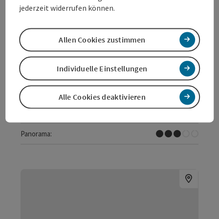
jederzeit widerrufen können.
Startort
Wels
Rad-Tour
Allen Cookies zustimmen
Dauer: 4h 8m
Länge: 55,8 km
Individuelle Einstellungen
Höhenmeter aufsteigend: 627 m
Leicht
Schwierigkeit:
Alle Cookies deaktivieren
Leicht
Kondition:
Einige Ausblicke
Panorama: