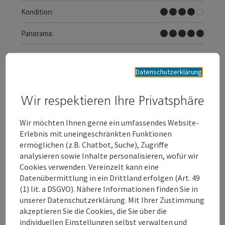
Schwer
Kondition:
Traumtour
Panorama:
Datenschutzerklärung
Wir respektieren Ihre Privatsphäre
Wir möchten Ihnen gerne ein umfassendes Website-
Erlebnis mit uneingeschränkten Funktionen
ermöglichen (z.B. Chatbot, Suche), Zugriffe
analysieren sowie Inhalte personalisieren, wofür wir
Cookies verwenden. Vereinzelt kann eine
Datenübermittlung in ein Drittland erfolgen (Art. 49
(1) lit. a DSGVO). Nähere Informationen finden Sie in
unserer Datenschutzerklärung. Mit Ihrer Zustimmung
Beitrag merken
: Almtal - Radweg R11
akzeptieren Sie die Cookies, die Sie über die
Almtal - Radweg R11
individuellen Einstellungen selbst verwalten und