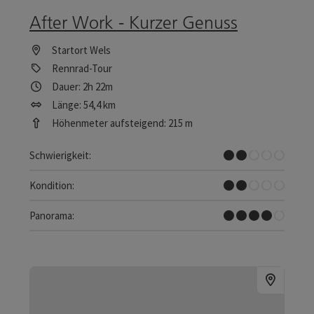
After Work - Kurzer Genuss
Startort
Wels
Rennrad-Tour
Dauer: 2h 22m
Länge: 54,4 km
Höhenmeter aufsteigend: 215 m
Leicht
Schwierigkeit:
Leicht
Kondition:
Tolles Panorama
Panorama: