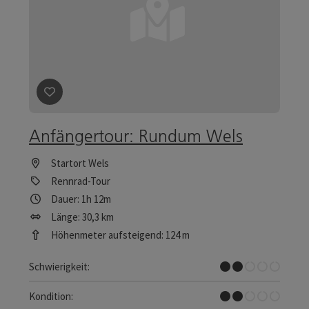
Beitrag merken
: Anfängertour: Rundum Wels
Anfängertour: Rundum Wels
Startort
Wels
Rennrad-Tour
Dauer: 1h 12m
Länge: 30,3 km
Höhenmeter aufsteigend: 124 m
Leicht
Schwierigkeit:
Leicht
Kondition: