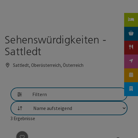
Accesskey
Accesskey
Zum Inhalt
Zum Seitenanfang
[0]
[2]
Sehenswürdigkeiten -
Sattledt
Sattledt, Oberösterreich, Österreich
Filtern
Sortierung
3
Ergebnisse