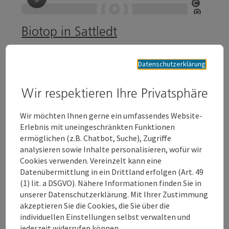
Beitrag merken
: Biotop in Sattledt
Copyrig
Biotop in Sattledt
Biotop in Sattledt
Datenschutzerklärung
Sattledt
Telefon
+43 7242 67722-22
Wir respektieren Ihre Privatsphäre
Öffnungszeiten
Montag geöffnet
Dienstag geöffnet
Mittwoch geöffnet
Donnerstag geöffnet
Freitag geöffnet
Samstag geöffnet
Sonntag geöffnet
Feiertag geöffnet
MO
DI
MI
DO
FR
SA
SO
FE
Wir möchten Ihnen gerne ein umfassendes Website-
Erlebnis mit uneingeschränkten Funktionen
Beitrag merken
: Pfarrkirche Sattledt
ermöglichen (z.B. Chatbot, Suche), Zugriffe
analysieren sowie Inhalte personalisieren, wofür wir
Pfarrkirche Sattledt
Cookies verwenden. Vereinzelt kann eine
Datenübermittlung in ein Drittland erfolgen (Art. 49
#welsguidetipp: Gewusst? Der Turmpfarrer musste
(1) lit. a DSGVO). Nähere Informationen finden Sie in
während des zweiten Weltkriegs - als das Stift
unserer Datenschutzerklärung. Mit Ihrer Zustimmung
Kremsmünster durch die Gestapo beschlagnahmt wurde
akzeptieren Sie die Cookies, die Sie über die
Sattledt
und kein Pfarrhof existierte - in den Kirchturm ziehen &
individuellen Einstellungen selbst verwalten und
Telefon
+43 7244 8817
dort wohnen. Die römisch-katholische Pfarrkirche in
jederzeit widerrufen können.