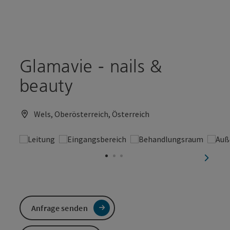
Accesskey
Accesskey
Zum Inhalt
Zum Seitenanfang
[0]
[2]
Glamavie - nails &
beauty
Wels, Oberösterreich, Österreich
nächst
Anfrage senden