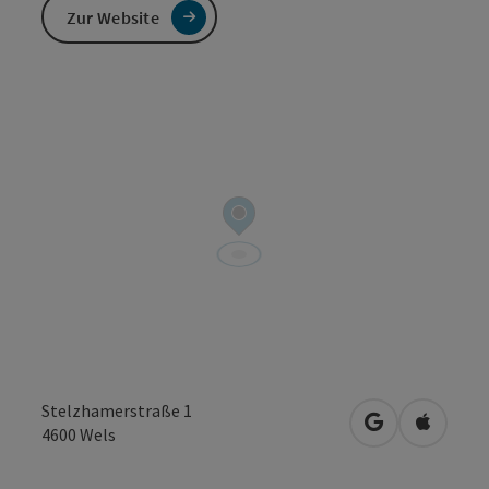
Zur Website
Stelzhamerstraße 1
in Google Map
in Apple
4600
Wels