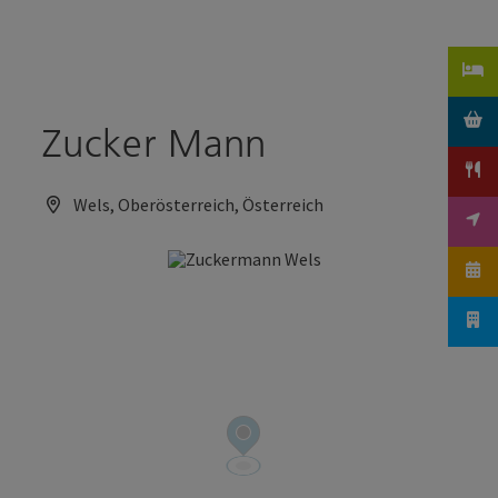
Accesskey
Accesskey
Zum Inhalt
Zum Seitenanfang
[0]
[2]
Zucker Mann
Wels, Oberösterreich, Österreich