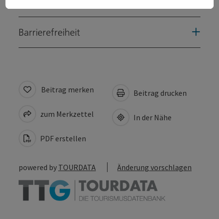
Eignung
Barrierefreiheit
Beitrag merken
Beitrag drucken
zum Merkzettel
In der Nähe
PDF erstellen
powered by
TOURDATA
Änderung vorschlagen