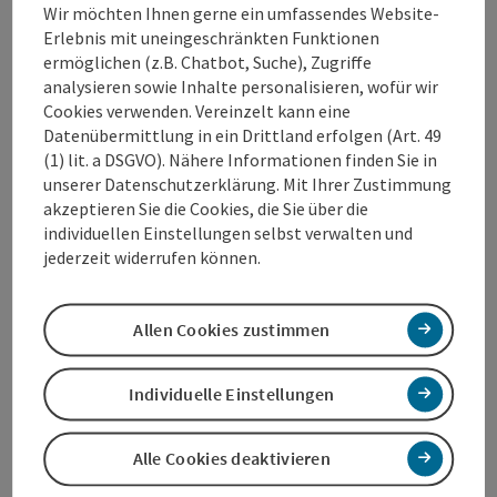
Wir möchten Ihnen gerne ein umfassendes Website-
werden mit jeder Behandlung dünne und heller
Erlebnis mit uneingeschränkten Funktionen
werden. Die Zuckerpaste besteht aus natürlichen
ermöglichen (z.B. Chatbot, Suche), Zugriffe
Zutaten und keine chemischen oder hautreizenden
analysieren sowie Inhalte personalisieren, wofür wir
Bestandteile.
Cookies verwenden. Vereinzelt kann eine
Datenübermittlung in ein Drittland erfolgen (Art. 49
(1) lit. a DSGVO). Nähere Informationen finden Sie in
unserer Datenschutzerklärung. Mit Ihrer Zustimmung
akzeptieren Sie die Cookies, die Sie über die
Kontakt
individuellen Einstellungen selbst verwalten und
jederzeit widerrufen können.
Öffnungszeiten
Allen Cookies zustimmen
Anreise/Lage
Individuelle Einstellungen
Preise
Alle Cookies deaktivieren