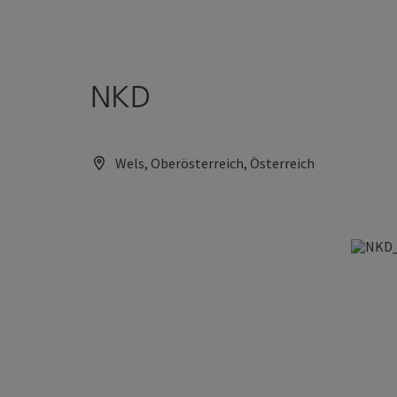
Accesskey
Accesskey
Zum Inhalt
Zum Seitenanfang
[0]
[2]
NKD
Wels, Oberösterreich, Österreich