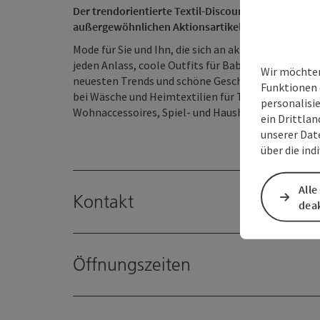
Der trendorientierte Textil-Discounter NKD bietet
außergewöhnlichen Aktionsartikeln. Alles, was das
Mode für Sie und Ihn, die sich an aktuellen Trends 
jeden Anlass, coole Outfits für Babys, Kinder und
Wir möchten
neuesten Trends und schöne Geschenkideen zu unsc
Funktionen 
bei Wäsche und Heimtextilien für Tisch, Bett und 
personalisi
Wohnaccessoires, Spiel- und Haushaltswaren, Elek
ein Drittlan
unserer Dat
über die ind
Alle
Kontakt
deak
Öffnungszeiten