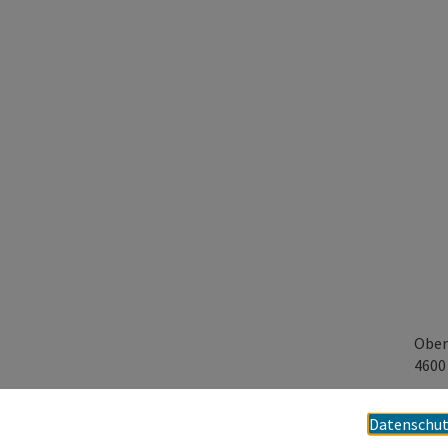
Ober
460
Datenschut