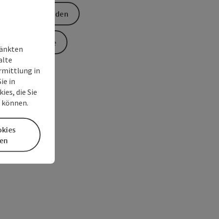
Anfrage senden
Zur Website
ränkten
alte
rmittlung in
ie in
es, die Sie
n können.
okies
en