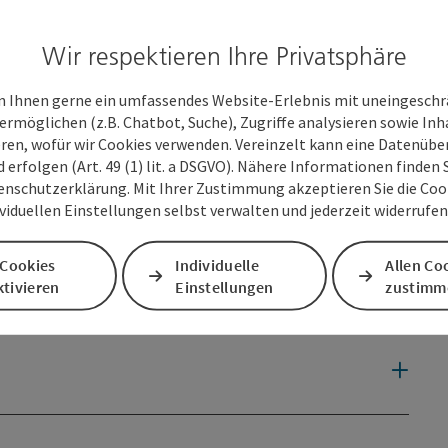
 Mode für die ganze Familie und überrascht immer wieder mit
 Herz begehrt!
Wir respektieren Ihre Privatsphäre
orientiert, ist ebenso dabei wie passende Accessoires für
 Teenager sowie modische und funktionale Sportswear. Die
 Ihnen gerne ein umfassendes Website-Erlebnis mit uneingesch
hlagbaren und überraschenden Preisen! Die gibt es auch
ermöglichen (z.B. Chatbot, Suche), Zugriffe analysieren sowie Inh
Bad. Die wechselnden Aktionsartikel aus den Bereichen
eren, wofür wir Cookies verwenden. Vereinzelt kann eine Datenübe
trogeräte und Geschenkartikel runden unser Angebot ab.
d erfolgen (Art. 49 (1) lit. a DSGVO). Nähere Informationen finden S
enschutzerklärung. Mit Ihrer Zustimmung akzeptieren Sie die Cooki
ividuellen Einstellungen selbst verwalten und jederzeit widerrufe
 Cookies
Individuelle
Allen Co
tivieren
Einstellungen
zustimm