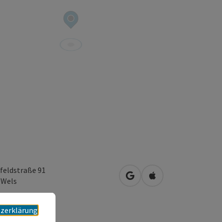
feldstraße 91
in Google Maps öffnen
in Apple Maps öffn
0
Wels
zerklärung