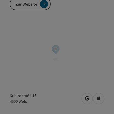
Zur Website
Kubinstraße 16
in Google Map
in Apple
4600
Wels