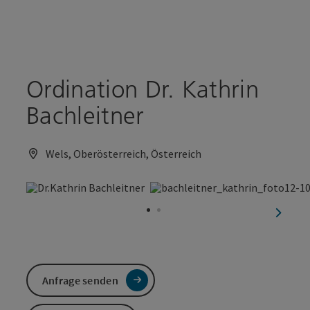
Accesskey
Accesskey
Zum Inhalt
Zum Seitenanfang
[0]
[2]
Ordination Dr. Kathrin
Bachleitner
Wels, Oberösterreich, Österreich
nächst
Anfrage senden