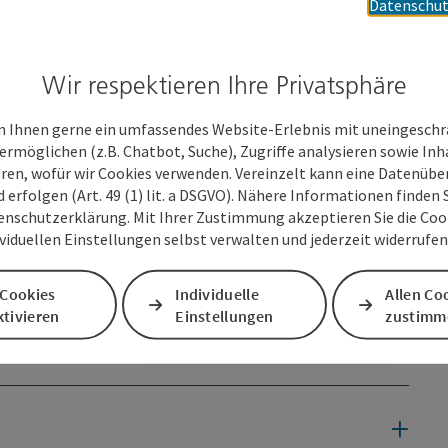
Datenschut
geschäft, das sich auf seltene und wunderschön erhaltene
schiedenen historischen Epochen spezialisiert hat. Mit
en und dem hervorragenden Zustand der Artikel
gessliches Einkaufserlebnis für Antiquitätenliebhaber und -
Wir respektieren Ihre Privatsphäre
 Ihnen gerne ein umfassendes Website-Erlebnis mit uneingesch
ermöglichen (z.B. Chatbot, Suche), Zugriffe analysieren sowie Inh
eren, wofür wir Cookies verwenden. Vereinzelt kann eine Datenübe
d erfolgen (Art. 49 (1) lit. a DSGVO). Nähere Informationen finden S
enschutzerklärung. Mit Ihrer Zustimmung akzeptieren Sie die Cooki
ividuellen Einstellungen selbst verwalten und jederzeit widerrufe
 Cookies
Individuelle
Allen Co
tivieren
Einstellungen
zustimm