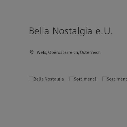
Accesskey
Accesskey
Zum Inhalt
Zum Seitenanfang
[0]
[2]
Bella Nostalgia e.U.
Wels, Oberösterreich, Österreich