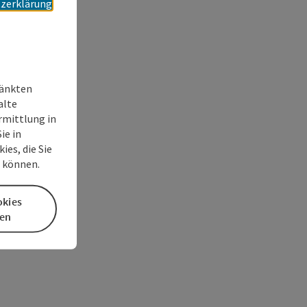
zerklärung
ränkten
alte
rmittlung in
ie in
es, die Sie
n können.
okies
en