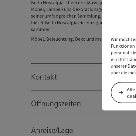
Bella Nostalgia ist ein erstklassiges Antiquitäten
Möbel, Lampen und Dekorationsgegenstände aus ver
seiner umfangreichen Sammlung, den fairen Preis
bietet Bella Nostalgia ein einzigartiges und unver
sammler.
Möbel, Beleuchtung, Deko und mehr
Wir möchten
Funktionen 
personalisi
ein Drittlan
unserer Dat
über die ind
Kontakt
Alle
deak
Öffnungszeiten
Anreise/Lage