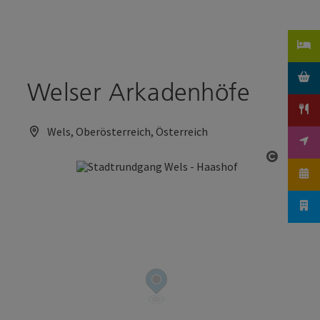
Accesskey
Accesskey
Zum Inhalt
Zum Seitenanfang
[0]
[2]
Welser Arkadenhöfe
Wels, Oberösterreich, Österreich
Copyrig