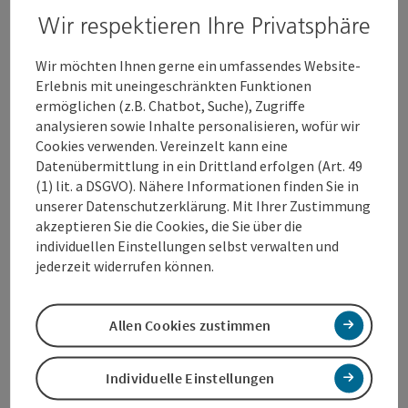
Restaurant Ins’Haas.
Wir respektieren Ihre Privatsphäre
Darüber hinaus gibt es noch weitere beeindruckende
Arkadenhöfe. Diese befinden sich in den Häusern
Wir möchten Ihnen gerne ein umfassendes Website-
Schmidtgasse 25, wo man den Wiener Fererhofer
Erlebnis mit uneingeschränkten Funktionen
finden kann, Stadtplatz 18 mit dem Trachten
ermöglichen (z.B. Chatbot, Suche), Zugriffe
Feichtinger, Stadtplatz 52 und schließlich Stadtplatz
analysieren sowie Inhalte personalisieren, wofür wir
62, wo man den Kremsmünstererhof bewundern kann.
Cookies verwenden. Vereinzelt kann eine
Ein besonderes Merkmal, das die Arkadenhöfe der
Datenübermittlung in ein Drittland erfolgen (Art. 49
Welser Altstadt noch bezaubernder macht, ist ihr
(1) lit. a DSGVO). Nähere Informationen finden Sie in
italienischer Flair. Diese ...
unserer Datenschutzerklärung. Mit Ihrer Zustimmung
akzeptieren Sie die Cookies, die Sie über die
Beschreibung vollständig anzeigen
individuellen Einstellungen selbst verwalten und
jederzeit widerrufen können.
Allen Cookies zustimmen
Kontakt
Individuelle Einstellungen
Öffnungszeiten