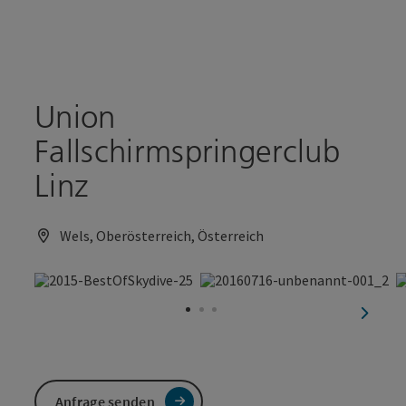
Accesskey
Accesskey
Zum Inhalt
Zum Seitenanfang
[0]
[2]
Union
Fallschirmspringerclub
Linz
Wels, Oberösterreich, Österreich
nächst
Anfrage senden