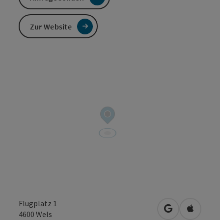
Zur Website
Flugplatz 1
in Google Map
in Apple
4600
Wels