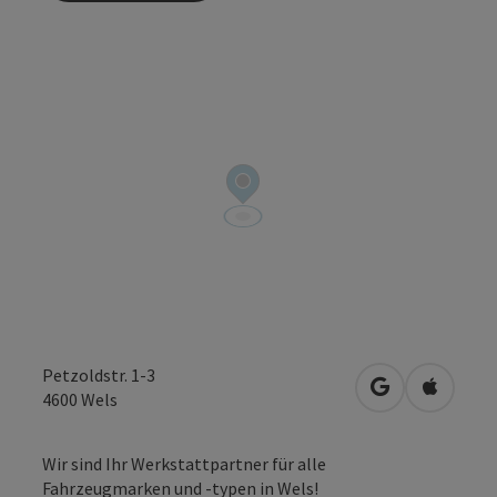
Petzoldstr. 1-3
in Google Map
in Apple
4600
Wels
Wir sind Ihr Werkstattpartner für alle
Fahrzeugmarken und -typen in Wels!