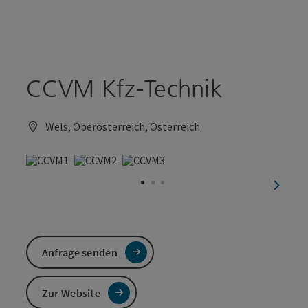
Accesskey
Accesskey
Zum Inhalt
Zum Seitenanfang
[0]
[2]
CCVM Kfz-Technik
Wels, Oberösterreich, Österreich
nächst
Anfrage senden
Zur Website