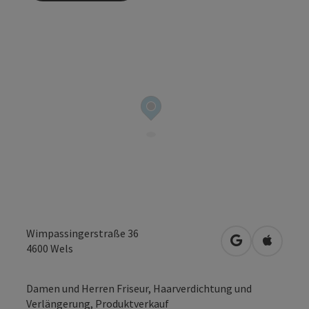
Wimpassingerstraße 36
in Google Map
in Apple
4600
Wels
Damen und Herren Friseur, Haarverdichtung und
Verlängerung, Produktverkauf