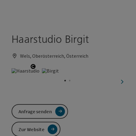
Accesskey
Accesskey
Zum Inhalt
Zum Seitenanfang
[0]
[2]
Haarstudio Birgit
Wels, Oberösterreich, Österreich
Copyright öffnen
nächst
Anfrage senden
Zur Website