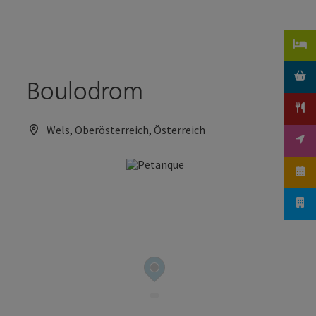
Accesskey
Accesskey
Zum Inhalt
Zum Seitenanfang
[0]
[2]
Boulodrom
Wels, Oberösterreich, Österreich