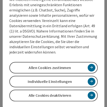
Erlebnis mit uneingeschränkten Funktionen
Pétanque bezeichnet ein Boule-Spiel (ähnlich wie
ermöglichen (z.B. Chatbot, Suche), Zugriffe
Boccia), bei dem mehrere Spieler bzw. Mannschaften
analysieren sowie Inhalte personalisieren, wofür wir
versuchen, eine bestimmte Anzahl von Kugeln so
Cookies verwenden. Vereinzelt kann eine
nahe wie möglich an die ausgeworfene Zielkugel zu
Datenübermittlung in ein Drittland erfolgen (Art. 49
platzieren.
(1) lit. a DSGVO). Nähere Informationen finden Sie in
unserer Datenschutzerklärung. Mit Ihrer Zustimmung
akzeptieren Sie die Cookies, die Sie über die
individuellen Einstellungen selbst verwalten und
jederzeit widerrufen können.
Kontakt
Allen Cookies zustimmen
Öffnungszeiten
Individuelle Einstellungen
Anreise/Lage
Alle Cookies deaktivieren
Eignung