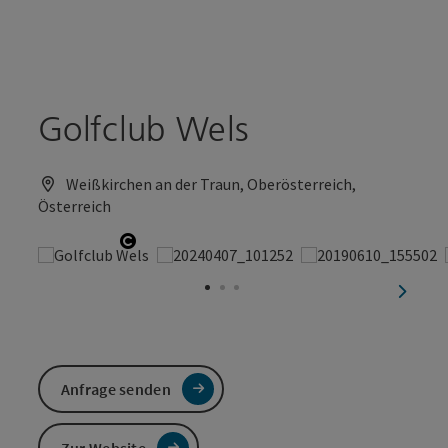
Accesskey
Accesskey
Zum Inhalt
Zum Seitenanfang
[0]
[2]
Golfclub Wels
Weißkirchen an der Traun, Oberösterreich,
Österreich
Copyright öffnen
nächst
Anfrage senden
Zur Website