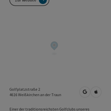
Golfplatzstraße 2
in Google Map
in Apple
4616
Weißkirchen an der Traun
Einer der traditionsreichsten Golfclubs unseres