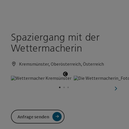
Accesskey
Accesskey
Zum Inhalt
Zum Seitenanfang
[0]
[2]
Spaziergang mit der
Wettermacherin
Kremsmünster, Oberösterreich, Österreich
Copyright öffnen
nächst
Anfrage senden