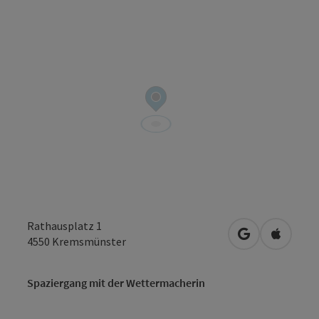
Rathausplatz 1
in Google Map
in Apple
4550
Kremsmünster
Spaziergang mit der Wettermacherin