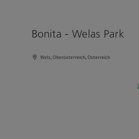
Accesskey
Accesskey
Zum Inhalt
Zum Seitenanfang
[0]
[2]
Bonita - Welas Park
Wels, Oberösterreich, Österreich