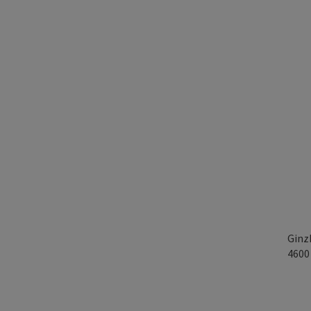
Ginz
460