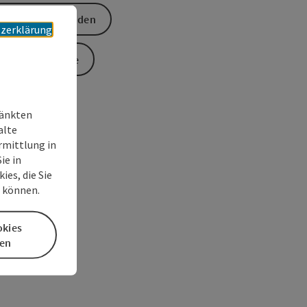
Anfrage senden
zerklärung
Zur Website
ränkten
alte
rmittlung in
ie in
es, die Sie
n können.
okies
en