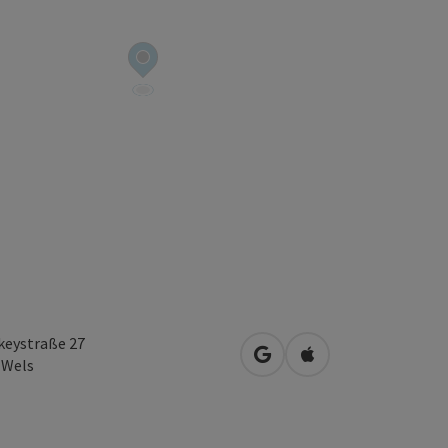
keystraße 27
in Google Maps öffnen
in Apple Maps öffn
0
Wels