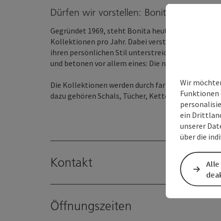
Dürfen wir vorstellen: Bonita
Gegründet 1969, steht Bonita heute für aktuelle M
Kollektionen pro Jahr. Dabei versteht sich die Mark
ihren persönlichen Stil unterstreichen möchten. 
und betonen vor allem eines: Die natürliche Schönh
Wir möchten
Die Kollektionen werden durch farblich und stilist
Funktionen 
dazu gehören Schals, Tücher, Ketten, Gürtel, Uhre
personalisi
ein Drittlan
unserer Dat
über die ind
Kontakt
Alle
deak
Öffnungszeiten