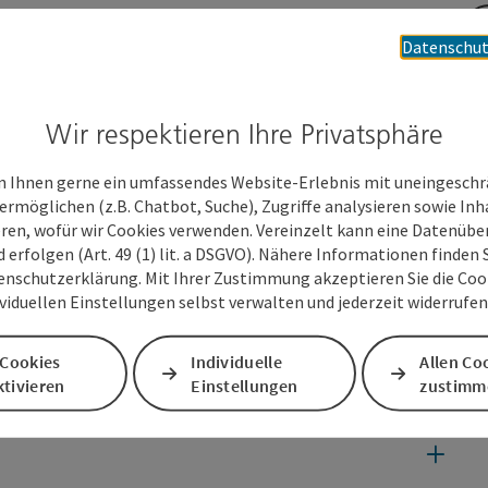
Datenschut
ode und selbstbewusste, moderne Weiblichkeit - in 12
e als inspirierende, beratende Partnerin für Frauen, die
Die Looks sind authentisch, zeitgemäß, gut kombinierbar
Wir respektieren Ihre Privatsphäre
eit der Trägerin.
 Ihnen gerne ein umfassendes Website-Erlebnis mit uneingesch
ische passende Bonita Accessoires wirkungsvoll ergänzt.
ermöglichen (z.B. Chatbot, Suche), Zugriffe analysieren sowie Inh
n und Taschen.
eren, wofür wir Cookies verwenden. Vereinzelt kann eine Datenübe
d erfolgen (Art. 49 (1) lit. a DSGVO). Nähere Informationen finden S
enschutzerklärung. Mit Ihrer Zustimmung akzeptieren Sie die Cooki
ividuellen Einstellungen selbst verwalten und jederzeit widerrufe
 Cookies
Individuelle
Allen Co
tivieren
Einstellungen
zustimm