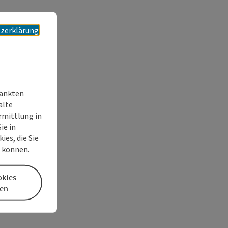
zerklärung
ränkten
alte
rmittlung in
ie in
es, die Sie
n können.
okies
en