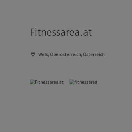
Accesskey
Accesskey
Zum Inhalt
Zum Seitenanfang
[0]
[2]
Fitnessarea.at
Wels, Oberösterreich, Österreich