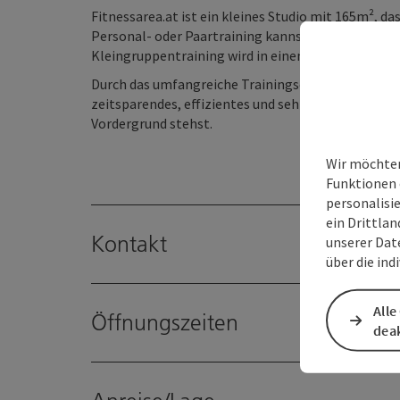
Fitnessarea.at ist ein kleines Studio mit 165m², das
Personal- oder Paartraining kannst du zwischen Fi
Kleingruppentraining wird in einem Functional-Tr
Durch das umfangreiche Trainingsequipment erwart
zeitsparendes, effizientes und sehr abwechslungs
Vordergrund stehst.
Wir möchten
Funktionen 
personalisi
ein Drittlan
Kontakt
unserer Dat
über die ind
Alle
Öffnungszeiten
deak