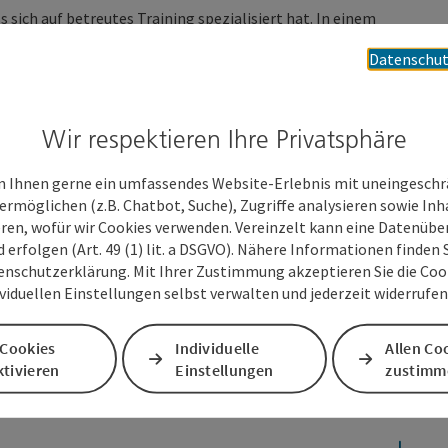
s sich auf betreutes Training spezialisiert hat. In einem
tenss, Functional Fitness oder Reha wählen. Das
Datenschut
aining durchgeführt.
et dich nicht nur ein persönlich betreutes, sondern auch
reiches Training, bei dem du und deine Gesundheit immer im
Wir respektieren Ihre Privatsphäre
 Ihnen gerne ein umfassendes Website-Erlebnis mit uneingesch
ermöglichen (z.B. Chatbot, Suche), Zugriffe analysieren sowie Inh
eren, wofür wir Cookies verwenden. Vereinzelt kann eine Datenübe
d erfolgen (Art. 49 (1) lit. a DSGVO). Nähere Informationen finden S
enschutzerklärung. Mit Ihrer Zustimmung akzeptieren Sie die Cooki
ividuellen Einstellungen selbst verwalten und jederzeit widerrufe
 Cookies
Individuelle
Allen Co
tivieren
Einstellungen
zustimm