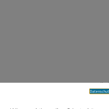
Vere
460
Datenschut