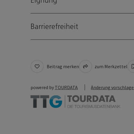
Eignung
Barrierefreiheit
Beitrag merken
zum Merkzettel
powered by
TOURDATA
Änderung vorschlag