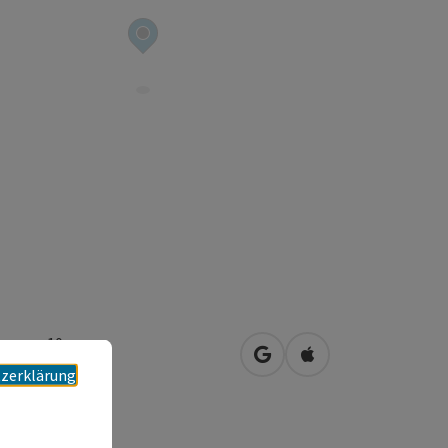
insweg 10
in Google Maps öffnen
in Apple Maps öffn
0
Wels
zerklärung