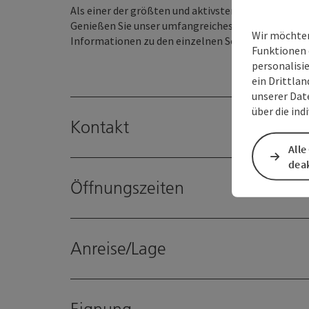
Als einer der größten und aktivsten Sportvereine 
Genießen Sie unser umfangreiches Angebot und inf
Wir möchten
Informationen zu den einzelnen Sektion.
Funktionen 
personalisi
ein Drittlan
unserer Dat
über die ind
Kontakt
Alle
deak
Öffnungszeiten
Anreise/Lage