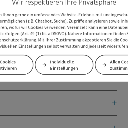
Wir respektieren Ihre Privatsphäre
der Messestadt Wels begrüßen wir Sie auf unserer Website!
ormieren Sie sich über aktuelle Termine und
 Ihnen gerne ein umfassendes Website-Erlebnis mit uneingesch
ermöglichen (z.B. Chatbot, Suche), Zugriffe analysieren sowie Inh
eren, wofür wir Cookies verwenden. Vereinzelt kann eine Datenübe
d erfolgen (Art. 49 (1) lit. a DSGVO). Nähere Informationen finden S
enschutzerklärung. Mit Ihrer Zustimmung akzeptieren Sie die Cooki
ividuellen Einstellungen selbst verwalten und jederzeit widerrufe
 Cookies
Individuelle
Allen Co
tivieren
Einstellungen
zustimm