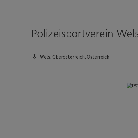
Accesskey
Accesskey
Zum Inhalt
Zum Seitenanfang
[0]
[2]
Polizeisportverein Wel
Wels, Oberösterreich, Österreich