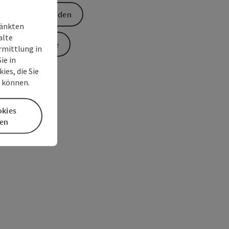
Anfrage senden
ränkten
alte
Zur Website
rmittlung in
ie in
es, die Sie
n können.
okies
en