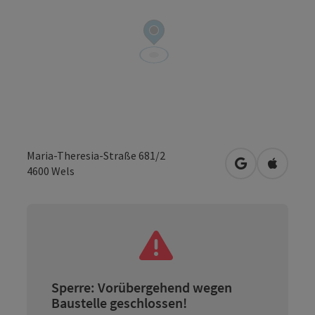
Maria-Theresia-Straße 681/2
in Google Map
in Apple
4600
Wels
Sperre: Vorübergehend wegen
Baustelle geschlossen!