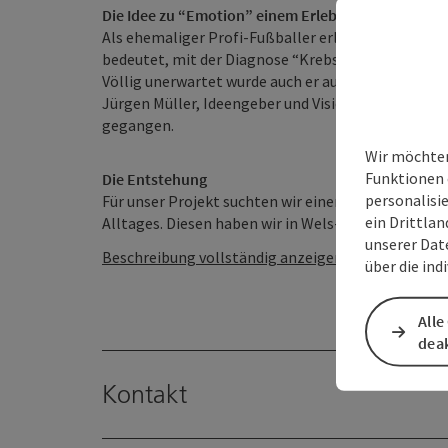
Die Idee zu “Emotion” einem Erlebnishof für Kre
Als ehemaliger Profi-Fußballer erlebte der Initiat
bedeutet, mit der Diagnose “Krebs” konfrontiert 
Völlig unerwartet wurde auch er aus seinem gewo
Jürgen Müller, Ideengeber und Visionär des Projek
gegangen.
Wir möchten
Funktionen 
Die Entstehung
personalisi
Für unser Projekt suchten wir einen Bauernhof mit
ein Drittlan
Alltages. Diesen haben wir in Wels-Oberlaab bei d
unserer Dat
Beschreibung vollständig anzeigen
über die ind
Alle
deak
Kontakt