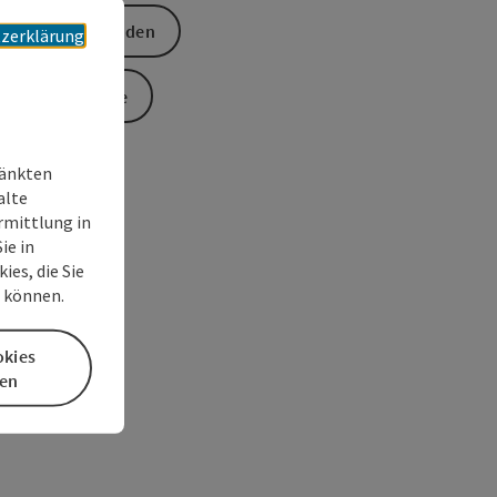
Anfrage senden
zerklärung
Zur Website
ränkten
alte
rmittlung in
ie in
es, die Sie
n können.
okies
en