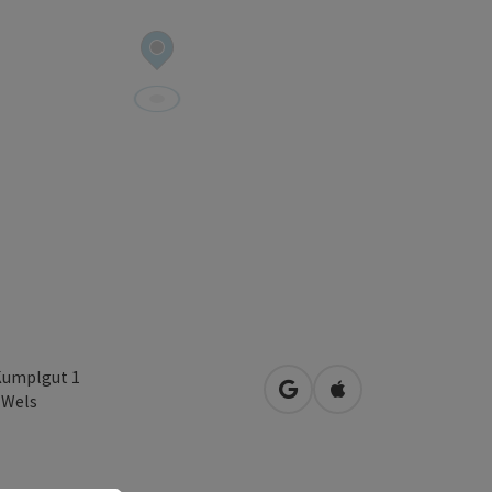
umplgut 1
in Google Maps öffnen
in Apple Maps öffn
0
Wels