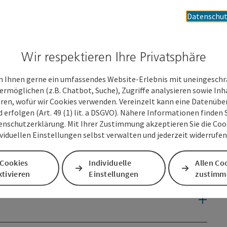
bs- & schwerkranke Kinder kommt nicht von irgendwo…
Datenschut
or dieses Projektes, Jürgen Müller, am eigenen Leib, was es
zu werden.
hnten Umfeld gerissen und musste um sein Leben kämpfen.
tes Kumplgut, ist am Sonntag, den 23. Oktober 2011 von uns
Wir respektieren Ihre Privatsphäre
 Ihnen gerne ein umfassendes Website-Erlebnis mit uneingesch
ermöglichen (z.B. Chatbot, Suche), Zugriffe analysieren sowie Inh
eren, wofür wir Cookies verwenden. Vereinzelt kann eine Datenübe
 ruhiger Lage, abseits vom Trubel und der Hektik des
d erfolgen (Art. 49 (1) lit. a DSGVO). Nähere Informationen finden S
er
Familie Bauer
gefunden, welche uns ihren ...
enschutzerklärung. Mit Ihrer Zustimmung akzeptieren Sie die Cooki
ividuellen Einstellungen selbst verwalten und jederzeit widerrufe
 Cookies
Individuelle
Allen Co
tivieren
Einstellungen
zustimm