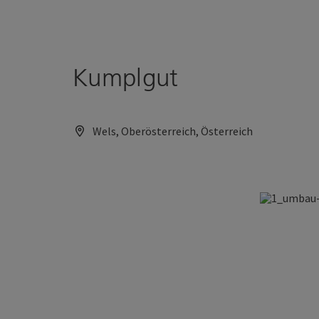
Accesskey
Accesskey
Zum Inhalt
Zum Seitenanfang
[0]
[2]
Kumplgut
Wels, Oberösterreich, Österreich