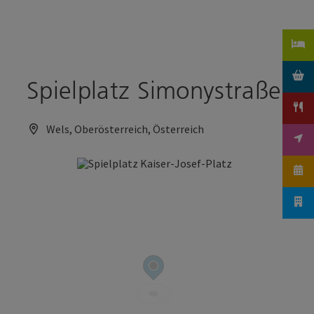
Accesskey
Accesskey
Zum Inhalt
Zum Seitenanfang
[0]
[2]
Spielplatz Simonystraße
Wels, Oberösterreich, Österreich