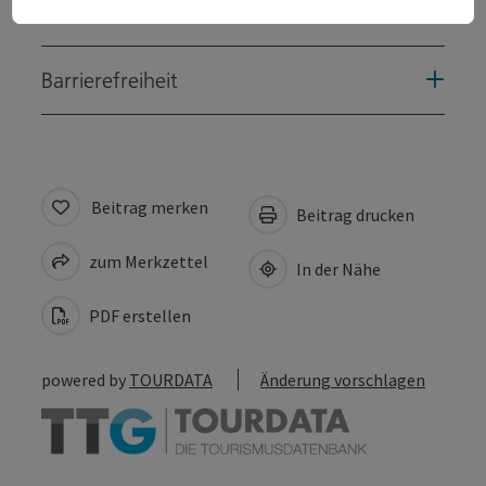
Eignung
Barrierefreiheit
Beitrag merken
Beitrag drucken
zum Merkzettel
In der Nähe
PDF erstellen
powered by
TOURDATA
Änderung vorschlagen