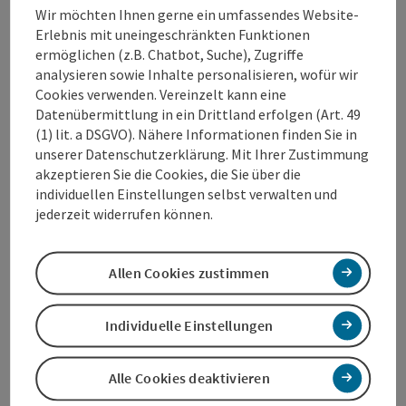
Wir möchten Ihnen gerne ein umfassendes Website-
Besuchen Sie uns und erleben Sie, wie wir Ihre
Erlebnis mit uneingeschränkten Funktionen
Haarträume wahr werden lassen. Vereinbaren Sie noch
ermöglichen (z.B. Chatbot, Suche), Zugriffe
heute einen Termin und lassen Sie sich von unserem
analysieren sowie Inhalte personalisieren, wofür wir
Team verwöhnen!
Cookies verwenden. Vereinzelt kann eine
Datenübermittlung in ein Drittland erfolgen (Art. 49
(1) lit. a DSGVO). Nähere Informationen finden Sie in
unserer Datenschutzerklärung. Mit Ihrer Zustimmung
akzeptieren Sie die Cookies, die Sie über die
Kontakt
individuellen Einstellungen selbst verwalten und
jederzeit widerrufen können.
Öffnungszeiten
Allen Cookies zustimmen
Anreise/Lage
Individuelle Einstellungen
Preise
Alle Cookies deaktivieren