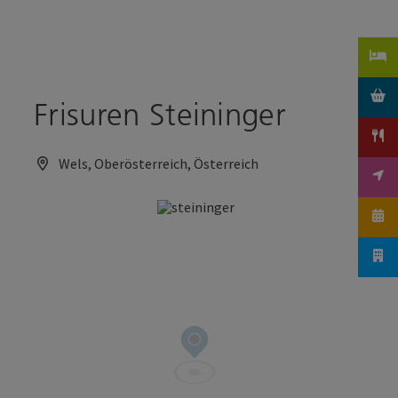
Accesskey
Accesskey
Zum Inhalt
Zum Seitenanfang
[0]
[2]
Frisuren Steininger
Wels, Oberösterreich, Österreich