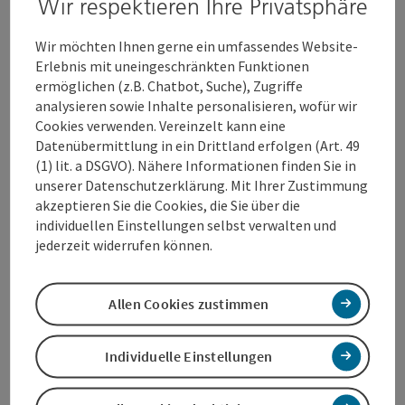
Wir respektieren Ihre Privatsphäre
entspannten Atmosphäre. Erfahrene Friseure sorgen
für individuelle Beratung und hochwertige Stylings,
Wir möchten Ihnen gerne ein umfassendes Website-
um das Wohlbefinden der Kunden direkt vor Ort zu
Erlebnis mit uneingeschränkten Funktionen
steigern.
ermöglichen (z.B. Chatbot, Suche), Zugriffe
analysieren sowie Inhalte personalisieren, wofür wir
Im Klinikum Gleich Termin reservieren: 0043 676 364
Cookies verwenden. Vereinzelt kann eine
8900
Datenübermittlung in ein Drittland erfolgen (Art. 49
(1) lit. a DSGVO). Nähere Informationen finden Sie in
unserer Datenschutzerklärung. Mit Ihrer Zustimmung
akzeptieren Sie die Cookies, die Sie über die
individuellen Einstellungen selbst verwalten und
jederzeit widerrufen können.
Kontakt
Allen Cookies zustimmen
Öffnungszeiten
Individuelle Einstellungen
Anreise/Lage