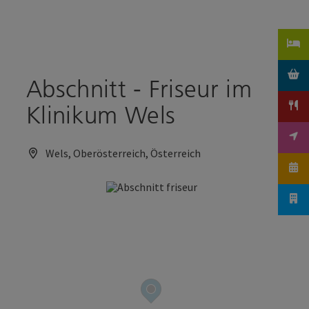
Accesskey
Accesskey
Zum Inhalt
Zum Seitenanfang
[0]
[2]
Abschnitt - Friseur im
Klinikum Wels
Wels, Oberösterreich, Österreich