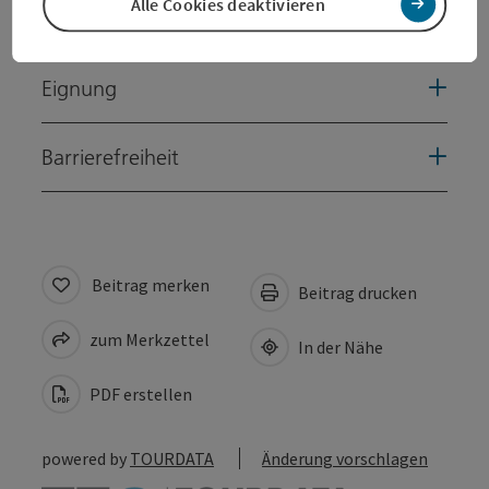
Alle Cookies deaktivieren
Preise
Eignung
Barrierefreiheit
Beitrag merken
Beitrag drucken
zum Merkzettel
In der Nähe
PDF erstellen
powered by
TOURDATA
Änderung vorschlagen