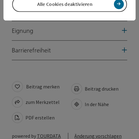
Alle Cookies deaktivieren
Preise
Eignung
Barrierefreiheit
Beitrag merken
Beitrag drucken
zum Merkzettel
In der Nähe
PDF erstellen
powered by
TOURDATA
Änderung vorschlagen