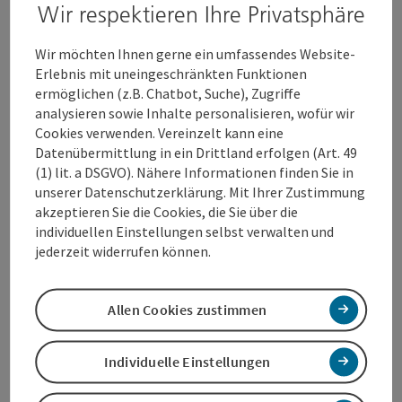
Wir respektieren Ihre Privatsphäre
Highlights bis hin zu intensiven
Farbveränderungen – wir sorgen dafür, dass Ihre
Wir möchten Ihnen gerne ein umfassendes Website-
Haare glänzen.
Erlebnis mit uneingeschränkten Funktionen
Styling:
Ob für den Alltag oder besondere
ermöglichen (z.B. Chatbot, Suche), Zugriffe
Anlässe, wir zaubern Ihnen die perfekte Frisur.
analysieren sowie Inhalte personalisieren, wofür wir
Pflegebehandlungen:
Verwöhnen Sie Ihr Haar
Cookies verwenden. Vereinzelt kann eine
mit hochwertigen Treatments, die für Glanz und
Datenübermittlung in ein Drittland erfolgen (Art. 49
Gesundheit sorgen.
(1) lit. a DSGVO). Nähere Informationen finden Sie in
unserer Datenschutzerklärung. Mit Ihrer Zustimmung
akzeptieren Sie die Cookies, die Sie über die
individuellen Einstellungen selbst verwalten und
jederzeit widerrufen können.
Kontakt
Allen Cookies zustimmen
Öffnungszeiten
Individuelle Einstellungen
Anreise/Lage