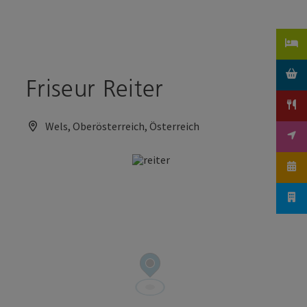
Accesskey
Accesskey
Zum Inhalt
Zum Seitenanfang
[0]
[2]
Friseur Reiter
Wels, Oberösterreich, Österreich