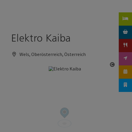
Accesskey
Accesskey
Zum Inhalt
Zum Seitenanfang
[0]
[2]
Elektro Kaiba
Wels, Oberösterreich, Österreich
Copyrig