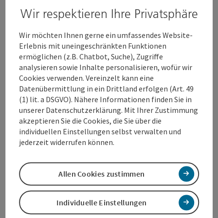
du die breite Auswahl an zeitgemäßen Markengeräten
Wir respektieren Ihre Privatsphäre
für Küche, Wohnzimmer und mehr zu günstigen
Online-Preisen.
Wir möchten Ihnen gerne ein umfassendes Website-
Erlebnis mit uneingeschränkten Funktionen
ermöglichen (z.B. Chatbot, Suche), Zugriffe
Entdecke unsere Highlights und spare bares Geld,
analysieren sowie Inhalte personalisieren, wofür wir
wenn du deinen nächsten Fernseher, Saugroboter oder
Cookies verwenden. Vereinzelt kann eine
Kühlschrank bestellen willst. Unsere attraktiven
Datenübermittlung in ein Drittland erfolgen (Art. 49
Konditionen verbinden wir außerdem mit einem
(1) lit. a DSGVO). Nähere Informationen finden Sie in
starken Kunden-Service.
unserer Datenschutzerklärung. Mit Ihrer Zustimmung
akzeptieren Sie die Cookies, die Sie über die
individuellen Einstellungen selbst verwalten und
jederzeit widerrufen können.
Kontakt
Allen Cookies zustimmen
Öffnungszeiten
Individuelle Einstellungen
Anreise/Lage