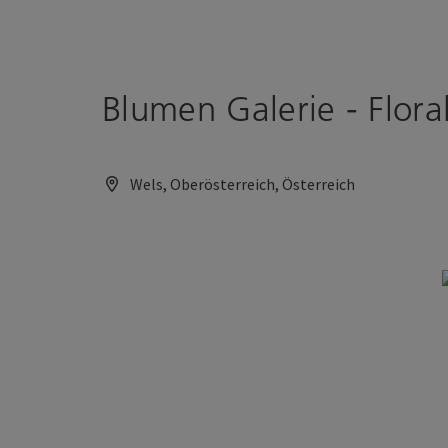
Accesskey
Accesskey
Zum Inhalt
Zum Seitenanfang
[0]
[2]
Blumen Galerie - Flora
Wels, Oberösterreich, Österreich