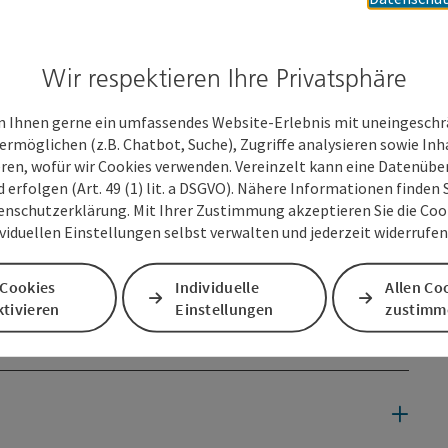
espür für Ästhetik. Für uns ist Floristik eine Leidenschaft
e Liebe zur Natur spiegelt sich wieder in den stilvoll
 abgestimmt und mit natürlichen Materialien kombiniert
Wir respektieren Ihre Privatsphäre
leiben, uns Inspirationen aus aller Welt zu holen und vor
ränze zu kreieren, welche unsere Kunden glücklich machen.
 Ihnen gerne ein umfassendes Website-Erlebnis mit uneingesch
ermöglichen (z.B. Chatbot, Suche), Zugriffe analysieren sowie Inh
eren, wofür wir Cookies verwenden. Vereinzelt kann eine Datenübe
d erfolgen (Art. 49 (1) lit. a DSGVO). Nähere Informationen finden S
enschutzerklärung. Mit Ihrer Zustimmung akzeptieren Sie die Cooki
ividuellen Einstellungen selbst verwalten und jederzeit widerrufe
 Cookies
Individuelle
Allen Co
tivieren
Einstellungen
zustimm