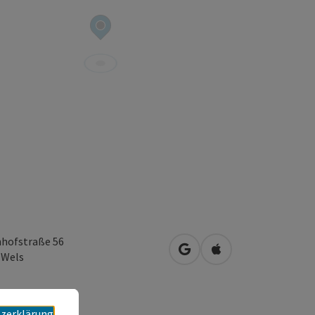
hofstraße 56
in Google Maps öffnen
in Apple Maps öffn
0
Wels
zerklärung