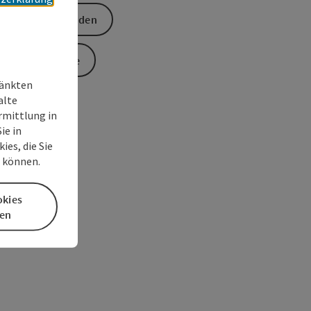
Anfrage senden
Zur Website
ränkten
alte
rmittlung in
ie in
es, die Sie
n können.
okies
en