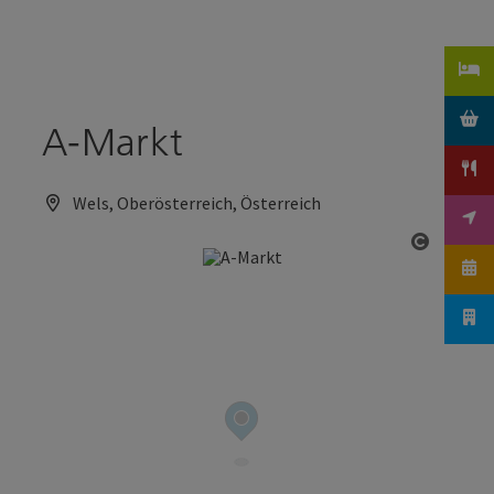
Accesskey
Accesskey
Zum Inhalt
Zum Seitenanfang
[0]
[2]
A-Markt
Wels, Oberösterreich, Österreich
Copyrig