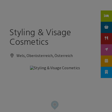
Accesskey
Accesskey
Zum Inhalt
Zum Seitenanfang
[0]
[2]
Styling & Visage
Cosmetics
Wels, Oberösterreich, Österreich