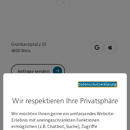
Grünbachplatz 15
in Google Maps
in Apple 
4600
Wels
Anfrage senden
Datenschutzerklärung
Zur Website
Wir respektieren Ihre Privatsphäre
Nach 6 Jahren im Kosmetikbereich führt Maribel
Wir möchten Ihnen gerne ein umfassendes Website-
Homm seit 2009 ein eigenes Kosmetikstudio. Hier
Erlebnis mit uneingeschränkten Funktionen
bekommen Sie in netter Atmosphäre ein Rundum
ermöglichen (z.B. Chatbot, Suche), Zugriffe