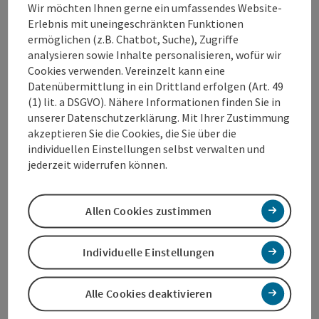
BILLA Online Shop Produkte in hervorragender
Wir möchten Ihnen gerne ein umfassendes Website-
Qualität und zu einem familienfreundlichen Preis.
Erlebnis mit uneingeschränkten Funktionen
Damit ist BILLA ein wichtiger Nahversorger, der weiß,
ermöglichen (z.B. Chatbot, Suche), Zugriffe
was das Leben voller macht.
analysieren sowie Inhalte personalisieren, wofür wir
Cookies verwenden. Vereinzelt kann eine
Datenübermittlung in ein Drittland erfolgen (Art. 49
(1) lit. a DSGVO). Nähere Informationen finden Sie in
unserer Datenschutzerklärung. Mit Ihrer Zustimmung
akzeptieren Sie die Cookies, die Sie über die
Kontakt
individuellen Einstellungen selbst verwalten und
jederzeit widerrufen können.
Öffnungszeiten
Allen Cookies zustimmen
Anreise/Lage
Individuelle Einstellungen
Preise
Alle Cookies deaktivieren