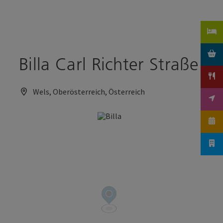
Accesskey
Accesskey
Zum Inhalt
Zum Seitenanfang
[0]
[2]
Billa Carl Richter Straße
Wels, Oberösterreich, Österreich