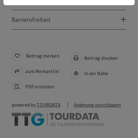
Eignung
Barrierefreiheit
Beitrag merken
Beitrag drucken
zum Merkzettel
In der Nähe
PDF erstellen
powered by
TOURDATA
Änderung vorschlagen