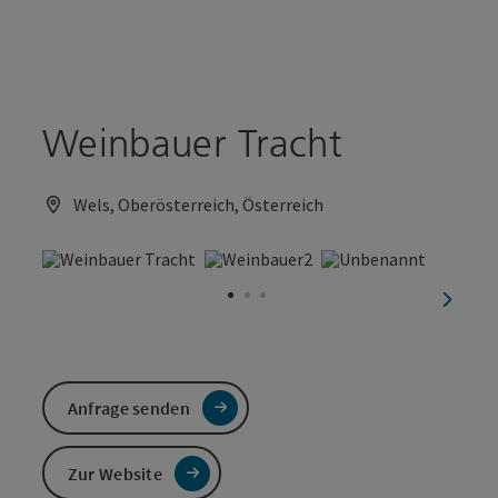
Accesskey
Accesskey
Zum Inhalt
Zum Seitenanfang
[0]
[2]
Weinbauer Tracht
Wels, Oberösterreich, Österreich
nächst
Anfrage senden
Zur Website