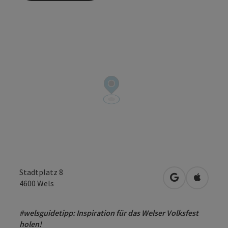
Stadtplatz 8
in Google Map
in Apple
4600
Wels
#welsguidetipp: Inspiration für das Welser Volksfest
holen!