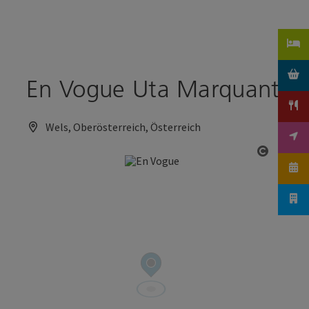
Accesskey
Accesskey
Zum Inhalt
Zum Seitenanfang
[0]
[2]
En Vogue Uta Marquant
Wels, Oberösterreich, Österreich
Copyrig