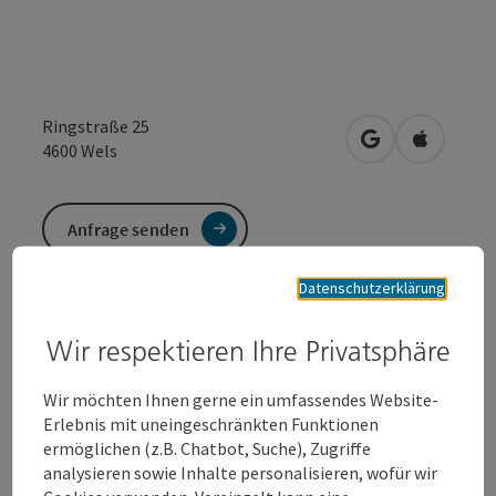
Ringstraße 25
in Google Maps
in Apple 
4600
Wels
Anfrage senden
Datenschutzerklärung
Zur Website
Wir respektieren Ihre Privatsphäre
Seit über 30 Jahren präsentiert EN VOGUE trendige
Wir möchten Ihnen gerne ein umfassendes Website-
Damenmode in hoher Qualität. Die Top-Adresse in
Erlebnis mit uneingeschränkten Funktionen
Wels.
ermöglichen (z.B. Chatbot, Suche), Zugriffe
analysieren sowie Inhalte personalisieren, wofür wir