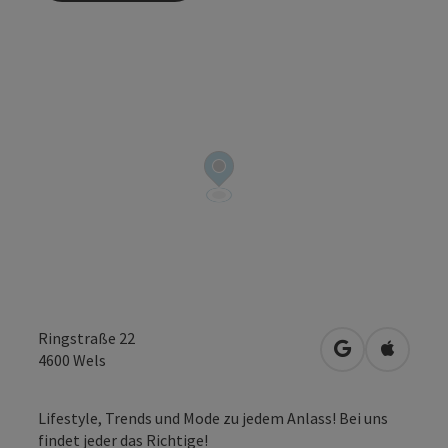
Ringstraße 22
in Google Map
in Apple
4600
Wels
Lifestyle, Trends und Mode zu jedem Anlass! Bei uns
findet jeder das Richtige!