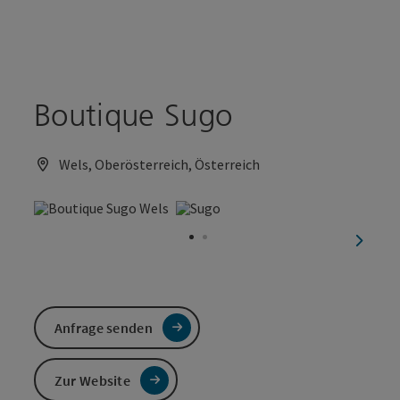
Accesskey
Accesskey
Zum Inhalt
Zum Seitenanfang
[0]
[2]
Boutique Sugo
Wels, Oberösterreich, Österreich
nächst
Anfrage senden
Zur Website