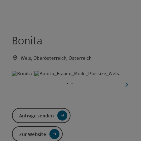
Accesskey
Accesskey
Zum Inhalt
Zum Seitenanfang
[0]
[2]
Bonita
Wels, Oberösterreich, Österreich
nächst
Anfrage senden
Zur Website