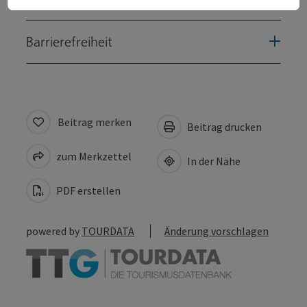
Barrierefreiheit
Beitrag merken
Beitrag drucken
zum Merkzettel
In der Nähe
PDF erstellen
powered by
TOURDATA
Änderung vorschlagen