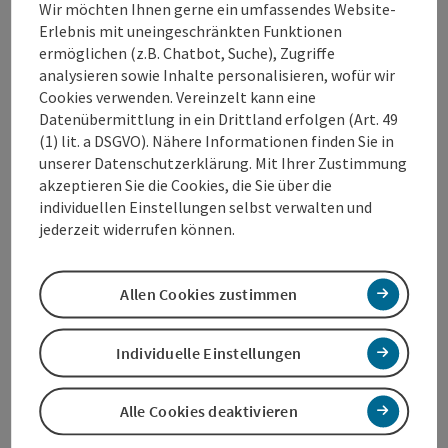
Rhythmus ändert sich.
Wir möchten Ihnen gerne ein umfassendes Website-
Erlebnis mit uneingeschränkten Funktionen
Schöpferische Energie, charaktervolle Inszenierung,
ermöglichen (z.B. Chatbot, Suche), Zugriffe
große Handwerkskunst, erlesene Materialien ... Unser
analysieren sowie Inhalte personalisieren, wofür wir
Leben ist davon völlig bestimmt. Und weil uns der
Cookies verwenden. Vereinzelt kann eine
gesunde Schlaf unserer Kunden sehr am Herzen liegt,
Datenübermittlung in ein Drittland erfolgen (Art. 49
verwenden wir ausschließlich Fair Trade Gold und
(1) lit. a DSGVO). Nähere Informationen finden Sie in
Diamanten.
unserer Datenschutzerklärung. Mit Ihrer Zustimmung
akzeptieren Sie die Cookies, die Sie über die
individuellen Einstellungen selbst verwalten und
jederzeit widerrufen können.
Kontakt
Allen Cookies zustimmen
Öffnungszeiten
Individuelle Einstellungen
Anreise/Lage
Alle Cookies deaktivieren
Eignung