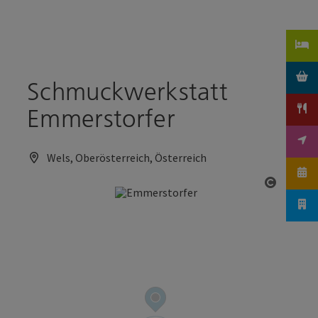
Accesskey
Accesskey
Zum Inhalt
Zum Seitenanfang
[0]
[2]
Schmuckwerkstatt
Emmerstorfer
Wels, Oberösterreich, Österreich
Copyrig