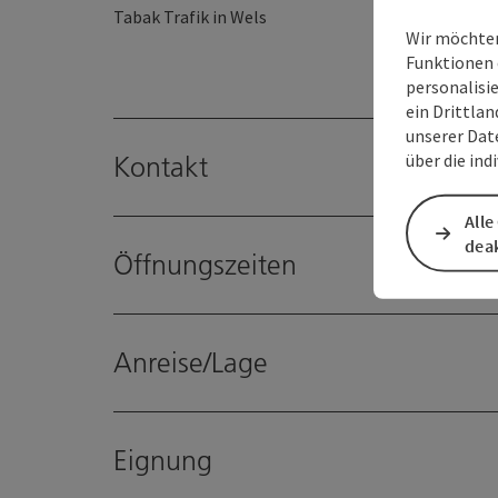
Tabak Trafik in Wels
Wir möchten
Funktionen 
personalisi
ein Drittlan
unserer Dat
über die ind
Kontakt
Alle
deak
Öffnungszeiten
Anreise/Lage
Eignung