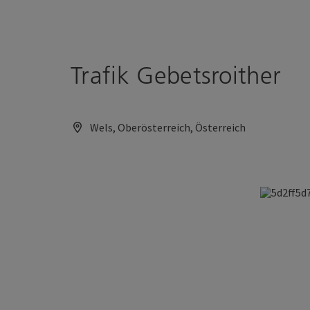
Accesskey
Accesskey
Zum Inhalt
Zum Seitenanfang
[0]
[2]
Trafik Gebetsroither
Wels, Oberösterreich, Österreich