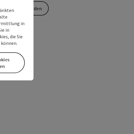
Anfrage senden
ränkten
alte
rmittlung in
ie in
es, die Sie
n können.
okies
en