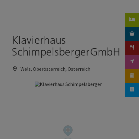
Accesskey
Accesskey
Zum Inhalt
Zum Seitenanfang
[0]
[2]
Klavierhaus
SchimpelsbergerGmbH
Wels, Oberösterreich, Österreich