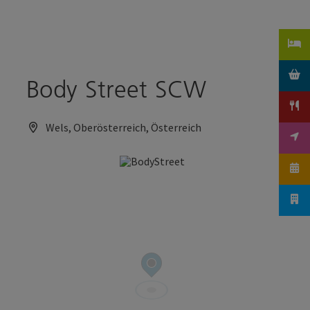
Accesskey
Accesskey
Zum Inhalt
Zum Seitenanfang
[0]
[2]
Body Street SCW
Wels, Oberösterreich, Österreich