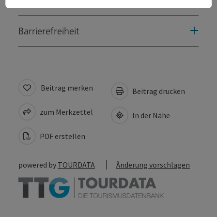
Eignung
Barrierefreiheit
Beitrag merken
Beitrag drucken
zum Merkzettel
In der Nähe
PDF erstellen
powered by
TOURDATA
Änderung vorschlagen