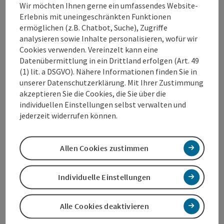
dem jeder schnell profitieren kann! 20 Minuten
Wir möchten Ihnen gerne ein umfassendes Website-
Training pro Woche reichen - auch bei ambitionierten
Erlebnis mit uneingeschränkten Funktionen
Zielen! Das erfolgsversprechende Workout von
ermöglichen (z.B. Chatbot, Suche), Zugriffe
Bodystreet sorgt für Ihr persönliches Wohlbefinden.
analysieren sowie Inhalte personalisieren, wofür wir
Cookies verwenden. Vereinzelt kann eine
Datenübermittlung in ein Drittland erfolgen (Art. 49
(1) lit. a DSGVO). Nähere Informationen finden Sie in
unserer Datenschutzerklärung. Mit Ihrer Zustimmung
akzeptieren Sie die Cookies, die Sie über die
Kontakt
individuellen Einstellungen selbst verwalten und
jederzeit widerrufen können.
Öffnungszeiten
Allen Cookies zustimmen
Anreise/Lage
Individuelle Einstellungen
Preise
Alle Cookies deaktivieren