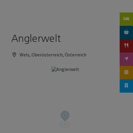
Accesskey
Accesskey
Zum Inhalt
Zum Seitenanfang
[0]
[2]
Anglerwelt
Wels, Oberösterreich, Österreich