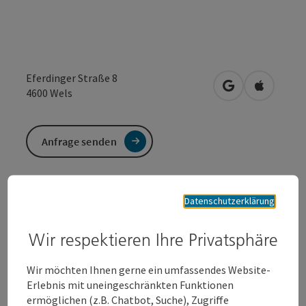
Eferdinger Straße 8
in Google Maps
in Apple 
4600
Wels
Anfrage senden
Datenschutzerklärung
Sport und Freizeit
Fischereibedarf
Wir respektieren Ihre Privatsphäre
Wir zählen zu den größten und modernsten
Angelsportfachgeschäften Österreichs. Wir bieten dir
Wir möchten Ihnen gerne ein umfassendes Website-
das neuste Equipment aus der modernen Angelszene.
Erlebnis mit uneingeschränkten Funktionen
ermöglichen (z.B. Chatbot, Suche), Zugriffe