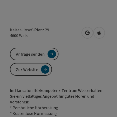
Kaiser-Josef-Platz 29
in Google Maps
in Apple 
4600
Wels
Anfrage senden
Zur Website
Im Hansaton Hörkompetenz-Zentrum Wels erhalten
Sie ein vielfältiges Angebot für gutes Hören und
Verstehen:
* Persönliche Hörberatung
* Kostenlose Hörmessung