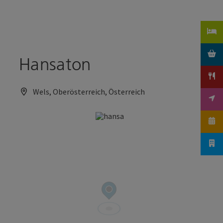
Accesskey
Accesskey
Zum Inhalt
Zum Seitenanfang
[0]
[2]
Hansaton
Wels, Oberösterreich, Österreich