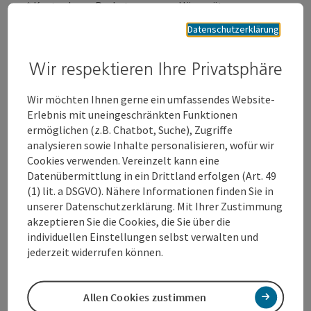
* Kostenloses Probetragen von Hörgeräten
* Hörgeräte bzw. deren Anpassung
Datenschutzerklärung
* Tinnitusberatung
* Gehörschutz
Wir respektieren Ihre Privatsphäre
* Krankenkassen-Direktverrechnung
Wir möchten Ihnen gerne ein umfassendes Website-
Unsere Produkte
Erlebnis mit uneingeschränkten Funktionen
Ganz gleich ob Hörgeräte, Gehörschutz oder Zubehör
ermöglichen (z.B. Chatbot, Suche), Zugriffe
– im Hansaton Hörkompetenz-Zentrum Wels bieten
analysieren sowie Inhalte personalisieren, wofür wir
wir Ihnen Qualitätsprodukte rund um das Thema
Cookies verwenden. Vereinzelt kann eine
Hören. Neben Batterien und Pflegemitteln für
Datenübermittlung in ein Drittland erfolgen (Art. 49
Hörgeräte komplettieren Ohrstöpsel für
(1) lit. a DSGVO). Nähere Informationen finden Sie in
unterschiedliche Situationen unser Angebot. Unser
unserer Datenschutzerklärung. Mit Ihrer Zustimmung
ausgebildetes Fachpersonal steht Ihnen jederzeit
akzeptieren Sie die Cookies, die Sie über die
gerne zur Verfügung.
individuellen Einstellungen selbst verwalten und
jederzeit widerrufen können.
Allen Cookies zustimmen