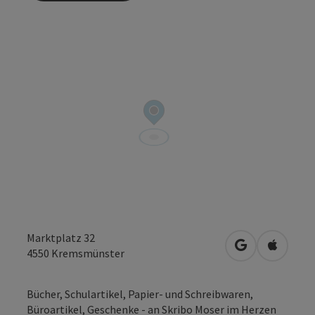
Marktplatz 32
in Google Map
in Apple
4550
Kremsmünster
Bücher, Schulartikel, Papier- und Schreibwaren,
Büroartikel, Geschenke - an Skribo Moser im Herzen