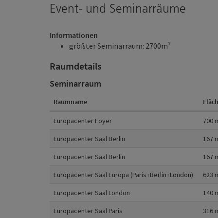
Event- und Seminarräume
Informationen
größter Seminarraum: 2700m²
Raumdetails
Seminarraum
Raumname
Fläc
Raumdetails
Europacenter Foyer
700
m
Europacenter Saal Berlin
167
m
Europacenter Saal Berlin
167
m
Europacenter Saal Europa (Paris+Berlin+London)
623
m
Europacenter Saal London
140
m
Europacenter Saal Paris
316
m