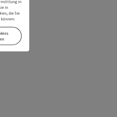
rmittlung in
ie in
es, die Sie
n können.
okies
en