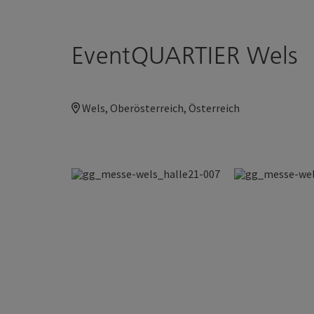
EventQUARTIER Wels
Accesskey
Accesskey
Zum Inhalt
Zum Seitenanfang
[0]
[2]
Wels, Oberösterreich, Österreich