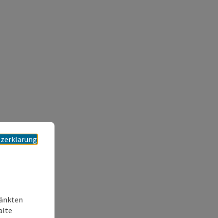
zerklärung
ränkten
alte