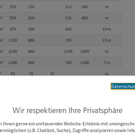
²
250
150
210
200
m
²
500
200
320
450
m
m²
670
360
420
10
m
m²
1230
660
780
10
m
m²
2100
960
1140
1800
m
m²
1200
640
760
1200
7
m
²
50
25
25
m
1
²
100
50
50
m
1
Datenschut
²
50
25
25
m
1
²
100
50
56
64
70
m
Wir respektieren Ihre Privatsphäre
²
200
100
68
128
140
m
 Ihnen gerne ein umfassendes Website-Erlebnis mit uneingesch
²
100
50
56
64
70
m
ermöglichen (z.B. Chatbot, Suche), Zugriffe analysieren sowie Inh