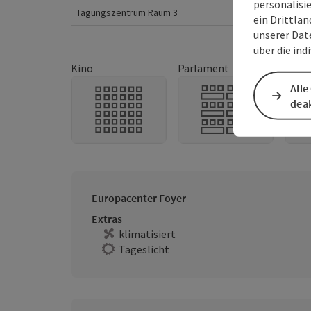
personalisi
Tagungszentrum Raum 3
57
m
ein Drittlan
unserer Dat
über die ind
Kino
Parlament
U-Fo
Alle
deak
Europacenter Foyer
Extras
klimatisiert
Tageslicht