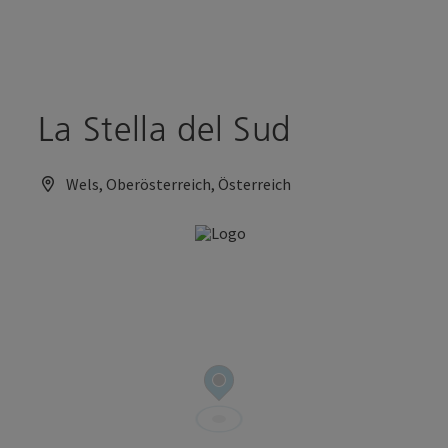
Accesskey
Accesskey
Zum Inhalt
Zum Seitenanfang
[0]
[2]
La Stella del Sud
Wels, Oberösterreich, Österreich