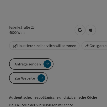
Fabrikstraße 25
in Google Maps
in Apple 
4600
Wels
Haustiere sind herzlich willkommen
Gastgarten
Anfrage senden
Zur Website
Authentische, neapolitanische und sizilianische Küche
Bei La Stella del Sud servieren wir echte