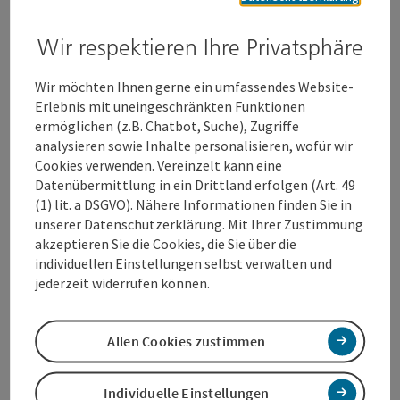
vielfältige Gerichte, von frischem Fisch bis hin zu
knusprigem Huhn. Die Gerichte werden frisch und mit
Wir respektieren Ihre Privatsphäre
voller Liebe in der großen Küche zubereitet. Es gibt
auch eine relativ große Auswahl an
Wir möchten Ihnen gerne ein umfassendes Website-
außergewöhnlichen, hausgemachten Getränke und
Erlebnis mit uneingeschränkten Funktionen
Nachspeisen für Erwachsene sowohl auch für Kinder.
ermöglichen (z.B. Chatbot, Suche), Zugriffe
analysieren sowie Inhalte personalisieren, wofür wir
Cookies verwenden. Vereinzelt kann eine
Datenübermittlung in ein Drittland erfolgen (Art. 49
(1) lit. a DSGVO). Nähere Informationen finden Sie in
Kontakt
unserer Datenschutzerklärung. Mit Ihrer Zustimmung
akzeptieren Sie die Cookies, die Sie über die
individuellen Einstellungen selbst verwalten und
Öffnungszeiten
jederzeit widerrufen können.
Küche
Allen Cookies zustimmen
Ausstattung
Individuelle Einstellungen