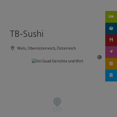
Accesskey
Accesskey
Zum Inhalt
Zum Seitenanfang
[0]
[2]
TB-Sushi
Wels, Oberösterreich, Österreich
Copyrig